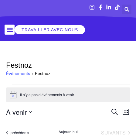
TRAVAILLER AVEC NOUS
SORTIR À RENNES
Festnoz
Évènements
Festnoz
Il n’y a pas d’évènements à venir.
Notice
À venir
REC
NAV
RECHERC
LISTE
DE
Sélectionnez
VUE
ET
une
ÉVÈ
date.
ÉVÈNEMENTS
Aujourd’hui
SUIVANTS
Évènements
précédents