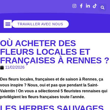
TRAVAILLER AVEC NOUS
SORTIR À RENNES
OÙ ACHETER DES
FLEURS LOCALES ET
FRANÇAISES À RENNES ?
11/02/2026
Des fleurs locales, françaises et de saison à Rennes, ça
vous inspire ? Nous, oui et pas que pendant la Saint-
Valentin ! On vous a sélectionné 5 fleuristes rennaises qui
privilégient les fleurs françaises toute l’année.
LES HERBES SAUVAGES