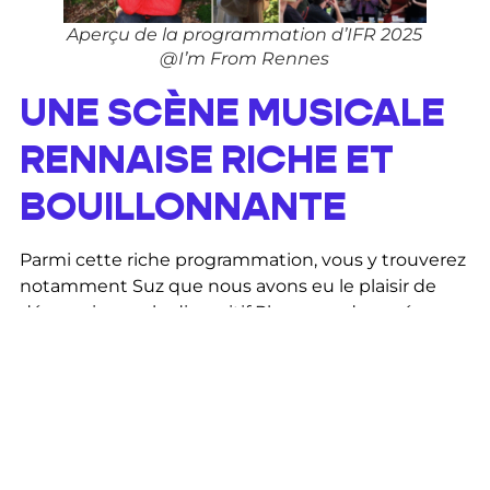
Aperçu de la programmation d’IFR 2025
@I’m From Rennes
UNE SCÈNE MUSICALE
RENNAISE RICHE ET
BOUILLONNANTE
Parmi cette riche programmation, vous y trouverez
notamment Suz que nous avons eu le plaisir de
découvrir avec le dispositif Playground mené par
Da Titcha. Ce même Da Titcha également présent
avec Brez, ouvriront la scène de la Journée en
enfer, du 13 septembre prochain.