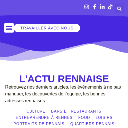
TRAVAILLER AVEC NOUS
SORTIR À RENNES
L'ACTU RENNAISE
Retrouvez nos derniers articles, les événements à ne pas
manquer, les découvertes de l’équipe, les bonnes
adresses rennaises …
CULTURE
BARS ET RESTAURANTS
ENTREPRENDRE À RENNES
FOOD
LOISIRS
PORTRAITS DE RENNAIS
QUARTIERS RENNAIS