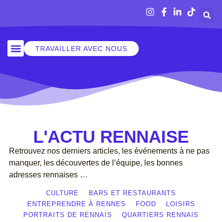
TRAVAILLER AVEC NOUS
SORTIR À RENNES
L'ACTU RENNAISE
Retrouvez nos derniers articles, les événements à ne pas
manquer, les découvertes de l’équipe, les bonnes
adresses rennaises …
CULTURE
BARS ET RESTAURANTS
ENTREPRENDRE À RENNES
FOOD
LOISIRS
PORTRAITS DE RENNAIS
QUARTIERS RENNAIS