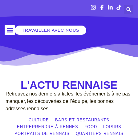
TRAVAILLER AVEC NOUS
SORTIR À RENNES
L'ACTU RENNAISE
Retrouvez nos derniers articles, les événements à ne pas
manquer, les découvertes de l’équipe, les bonnes
adresses rennaises …
CULTURE
BARS ET RESTAURANTS
ENTREPRENDRE À RENNES
FOOD
LOISIRS
PORTRAITS DE RENNAIS
QUARTIERS RENNAIS