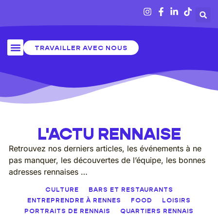
TRAVAILLER AVEC NOUS
SORTIR À RENNES
L'ACTU RENNAISE
Retrouvez nos derniers articles, les événements à ne
pas manquer, les découvertes de l’équipe, les bonnes
adresses rennaises …
CULTURE
BARS ET RESTAURANTS
ENTREPRENDRE À RENNES
FOOD
LOISIRS
PORTRAITS DE RENNAIS
QUARTIERS RENNAIS