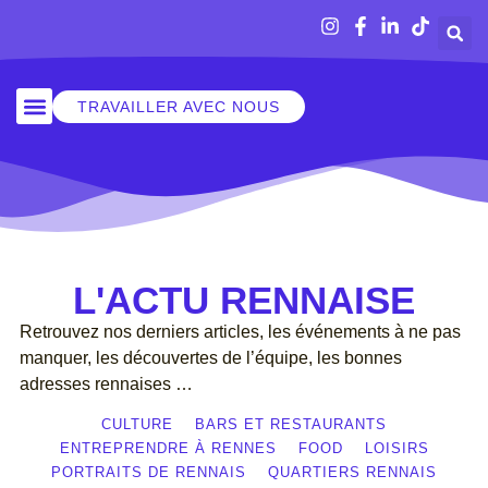
TRAVAILLER AVEC NOUS
SORTIR À RENNES
L'ACTU RENNAISE
Retrouvez nos derniers articles, les événements à ne pas
manquer, les découvertes de l’équipe, les bonnes
adresses rennaises …
CULTURE
BARS ET RESTAURANTS
ENTREPRENDRE À RENNES
FOOD
LOISIRS
PORTRAITS DE RENNAIS
QUARTIERS RENNAIS