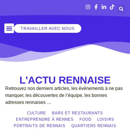
TRAVAILLER AVEC NOUS
SORTIR À RENNES
L'ACTU RENNAISE
Retrouvez nos derniers articles, les événements à ne pas
manquer, les découvertes de l’équipe, les bonnes
adresses rennaises …
CULTURE
BARS ET RESTAURANTS
ENTREPRENDRE À RENNES
FOOD
LOISIRS
PORTRAITS DE RENNAIS
QUARTIERS RENNAIS