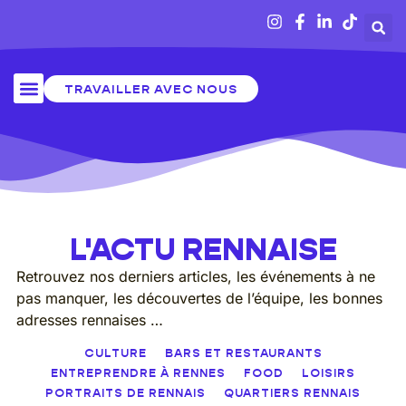
TRAVAILLER AVEC NOUS
SORTIR À RENNES
L'ACTU RENNAISE
Retrouvez nos derniers articles, les événements à ne
pas manquer, les découvertes de l’équipe, les bonnes
adresses rennaises …
CULTURE
BARS ET RESTAURANTS
ENTREPRENDRE À RENNES
FOOD
LOISIRS
PORTRAITS DE RENNAIS
QUARTIERS RENNAIS