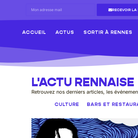
RECEVOIR LA
ACCUEIL
ACTUS
SORTIR À RENNES
L'ACTU RENNAISE
Retrouvez nos derniers articles, les événeme
CULTURE
BARS ET RESTAU