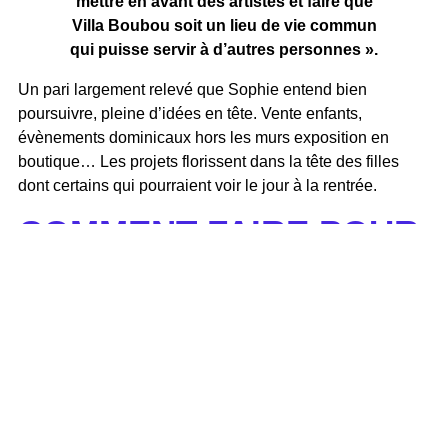
mettre en avant des artistes et faire que
Villa Boubou soit un lieu de vie commun
qui puisse servir à d’autres personnes ».
Un pari largement relevé que Sophie entend bien
poursuivre, pleine d’idées en tête. Vente enfants,
évènements dominicaux hors les murs exposition en
boutique… Les projets florissent dans la tête des filles
dont certains qui pourraient voir le jour à la rentrée.
COMMENT FAIRE POUR
DÉPOSER SES
FRINGUES CHEZ VILLA
BOUBOU ?
Les vêtements doivent être en parfait état, lavés. Nous
fixons les prix et vous récupérez 50 % du montant dès