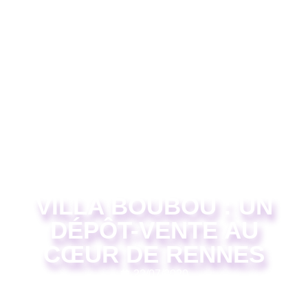
VILLA BOUBOU : UN
DÉPÔT-VENTE AU
CŒUR DE RENNES
22/07/2020