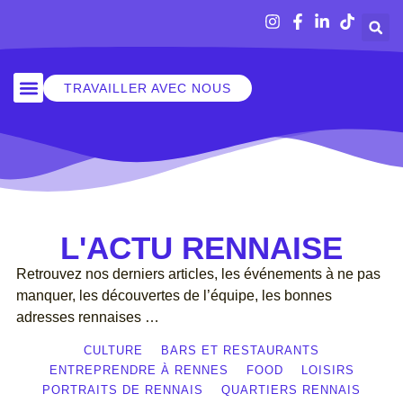
TRAVAILLER AVEC NOUS
SORTIR À RENNES
L'ACTU RENNAISE
Retrouvez nos derniers articles, les événements à ne pas
manquer, les découvertes de l’équipe, les bonnes
adresses rennaises …
CULTURE
BARS ET RESTAURANTS
ENTREPRENDRE À RENNES
FOOD
LOISIRS
PORTRAITS DE RENNAIS
QUARTIERS RENNAIS